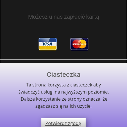
Możesz u nas zapłacić kartą
Nagłe sytuacje
Ciasteczka
Ta strona korzysta z ciasteczek aby
W nagłych przypadkach prosimy o kontakt
świadczyć usługi na najwyższym poziomie.
telefoniczny.
Dalsze korzystanie ze strony oznacza, że
zgadzasz się na ich użycie.
Recepcjonista umówi wizytę w najszybszym
możliwym terminie.
Potwierdź zgodę