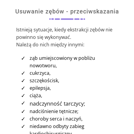
Usuwanie zębów - przeciwskazania
Istnieją sytuacje, kiedy ekstrakcji zębów nie
powinno się wykonywać.
Należą do nich między innymi:
✓
ząb umiejscowiony w pobliżu
nowotworu,
✓
cukrzyca,
✓
szczękościsk,
✓
epilepsja,
✓
ciąża,
✓
nadczynność tarczycy;
✓
nadciśnienie tętnicze;
✓
choroby serca i naczyń,
✓
niedawno odbyty zabieg
kardiochirurgiczny,