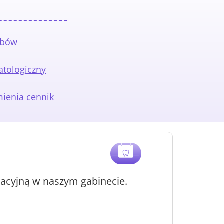
ębów
atologiczny
ienia cennik
.
.
tacyjną w naszym gabinecie.