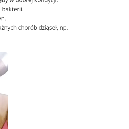
bakterii.
yn.
żnych chorób dziąseł, np.