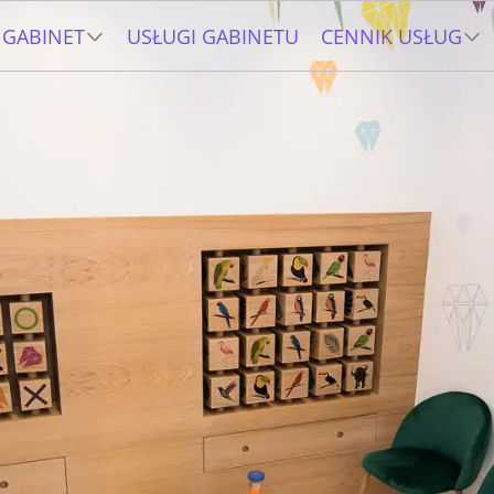
GABINET
USŁUGI GABINETU
CENNIK USŁUG