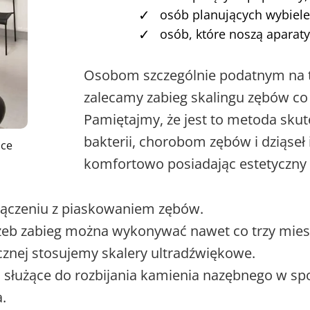
✓
osób planujących wybiele
✓
osób, które noszą aparat
Osobom szczególnie podatnym na 
zalecamy zabieg skalingu zębów co 
Pamiętajmy, że jest to metoda sku
bakterii, chorobom zębów i dziąseł 
ice
komfortowo posiadając estetyczny
ołączeniu z piaskowaniem zębów.
zeb zabieg można wykonywać nawet co trzy mies
cznej stosujemy skalery ultradźwiękowe.
 służące do rozbijania kamienia nazębnego w sp
a.