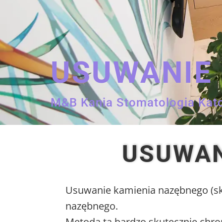
USUWANIE
M&B Kania Stomatologia Kat
USUWAN
Usuwanie kamienia nazębnego (ska
nazębnego.
Metoda ta bardzo skutecznie chron