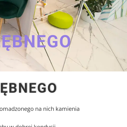
ZĘBNEGO
ZĘBNEGO
gromadzonego na nich kamienia
ęby w dobrej kondycji.