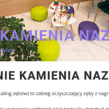
 KAMIENIA NA
owice
IE KAMIENIA NA
ling zębów) to zabieg oczyszczający zęby z na
i i oczyszcza uzębienie oraz pozwala utrzymać z